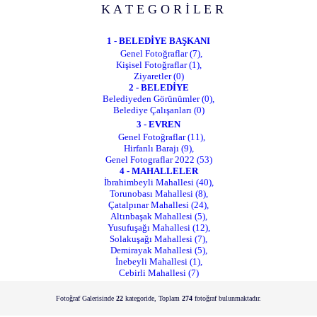
K A T E G O R İ L E R
1 - BELEDİYE BAŞKANI
Genel Fotoğraflar
(7),
Kişisel Fotoğraflar
(1),
Ziyaretler
(0)
2 - BELEDİYE
Belediyeden Görünümler
(0),
Belediye Çalışanları
(0)
3 - EVREN
Genel Fotoğraflar
(11),
Hirfanlı Barajı
(9),
Genel Fotograflar 2022
(53)
4 - MAHALLELER
İbrahimbeyli Mahallesi
(40),
Torunobası Mahallesi
(8),
Çatalpınar Mahallesi
(24),
Altınbaşak Mahallesi
(5),
Yusufuşağı Mahallesi
(12),
Solakuşağı Mahallesi
(7),
Demirayak Mahallesi
(5),
İnebeyli Mahallesi
(1),
Cebirli Mahallesi
(7)
Fotoğraf Galerisinde
22
kategoride, Toplam
274
fotoğraf bulunmaktadır.