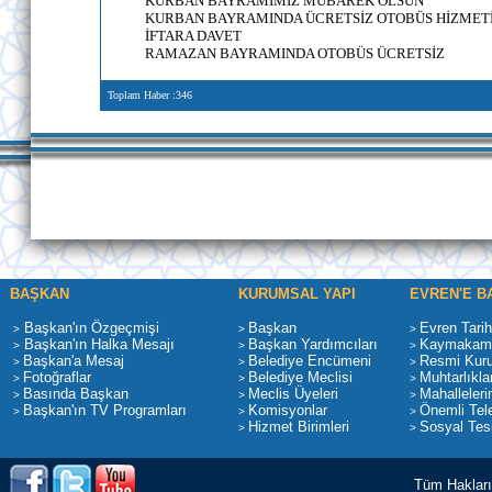
KURBAN BAYRAMIMIZ MUBAREK OLSUN
KURBAN BAYRAMINDA ÜCRETSİZ OTOBÜS HİZMET
İFTARA DAVET
RAMAZAN BAYRAMINDA OTOBÜS ÜCRETSİZ
Toplam Haber :346
BAŞKAN
KURUMSAL YAPI
EVREN'E B
Başkan'ın Özgeçmişi
Başkan
Evren Tarih
>
>
>
Başkan'ın Halka Mesajı
Başkan Yardımcıları
Kaymakaml
>
>
>
Başkan'a Mesaj
Belediye Encümeni
Resmi Kur
>
>
>
Fotoğraflar
Belediye Meclisi
Muhtarlıkla
>
>
>
Basında Başkan
Meclis Üyeleri
Mahalleleri
>
>
>
Başkan'ın TV Programları
Komisyonlar
Önemli Tele
>
>
>
Hizmet Birimleri
Sosyal Tesi
>
>
Tüm Hakları