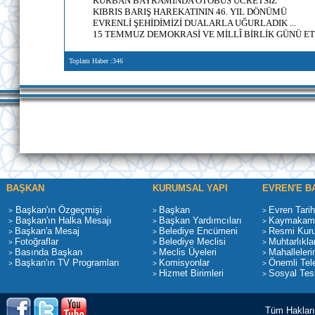
KURBAN BAYRAMINDA OTOBÜS ÜCRETSİZ
KIBRIS BARIŞ HAREKATININ 46. YIL DÖNÜMÜ
EVRENLİ ŞEHİDİMİZİ DUALARLA UĞURLADIK ...
15 TEMMUZ DEMOKRASİ VE MİLLÎ BİRLİK GÜNÜ ET
Toplam Haber :346
BAŞKAN
KURUMSAL YAPI
EVREN'E B
Başkan'ın Özgeçmişi
Başkan
Evren Tarih
>
>
>
Başkan'ın Halka Mesajı
Başkan Yardımcıları
Kaymakaml
>
>
>
Başkan'a Mesaj
Belediye Encümeni
Resmi Kur
>
>
>
Fotoğraflar
Belediye Meclisi
Muhtarlıkla
>
>
>
Basında Başkan
Meclis Üyeleri
Mahalleleri
>
>
>
Başkan'ın TV Programları
Komisyonlar
Önemli Tele
>
>
>
Hizmet Birimleri
Sosyal Tesi
>
>
Tüm Hakları