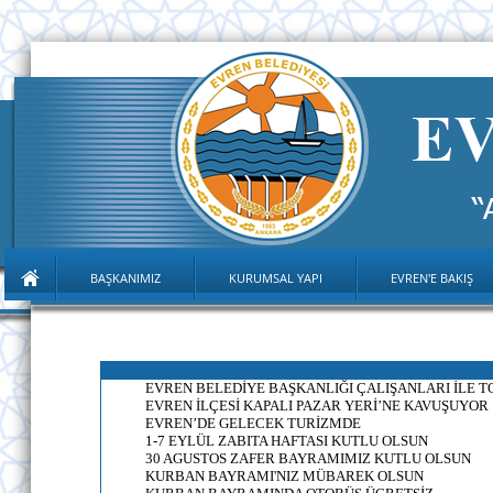
BAŞKANIMIZ
KURUMSAL YAPI
EVREN'E BAKIŞ
EVREN BELEDİYE BAŞKANLIĞI ÇALIŞANLARI İLE 
EVREN İLÇESİ KAPALI PAZAR YERİ’NE KAVUŞUYOR
EVREN’DE GELECEK TURİZMDE
1-7 EYLÜL ZABITA HAFTASI KUTLU OLSUN
30 AGUSTOS ZAFER BAYRAMIMIZ KUTLU OLSUN
KURBAN BAYRAMI'NIZ MÜBAREK OLSUN