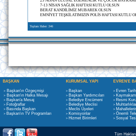
23 NİSAN ULUSAL EGEMENLİK VE ÇOCUK BAYRAM
7-13 NİSAN SAĞLIK HAFTASI KUTLU OLSUN
BERAT KANDİLİMİZ MUBAREK OLSUN
EMNİYET TEŞKİLATIMIZIN POLİS HAFTASI KUTLU 
Toplam Haber :346
BAŞKAN
KURUMSAL YAPI
EVREN'E B
Başkan'ın Özgeçmişi
Başkan
Evren Tarih
>
>
>
Başkan'ın Halka Mesajı
Başkan Yardımcıları
Kaymakaml
>
>
>
Başkan'a Mesaj
Belediye Encümeni
Resmi Kur
>
>
>
Fotoğraflar
Belediye Meclisi
Muhtarlıkla
>
>
>
Basında Başkan
Meclis Üyeleri
Mahalleleri
>
>
>
Başkan'ın TV Programları
Komisyonlar
Önemli Tele
>
>
>
Hizmet Birimleri
Sosyal Tesi
>
>
Tüm Hakları