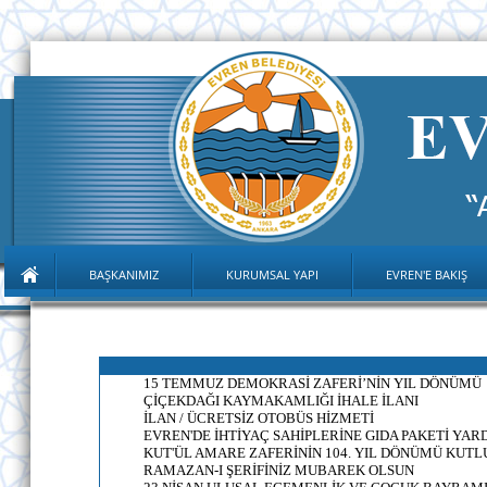
BAŞKANIMIZ
KURUMSAL YAPI
EVREN'E BAKIŞ
15 TEMMUZ DEMOKRASİ ZAFERİ’NİN YIL DÖNÜMÜ
ÇİÇEKDAĞI KAYMAKAMLIĞI İHALE İLANI
İLAN / ÜCRETSİZ OTOBÜS HİZMETİ
EVREN'DE İHTİYAÇ SAHİPLERİNE GIDA PAKETİ YARDI
KUT'ÜL AMARE ZAFERİNİN 104. YIL DÖNÜMÜ KUTL
RAMAZAN-I ŞERİFİNİZ MUBAREK OLSUN