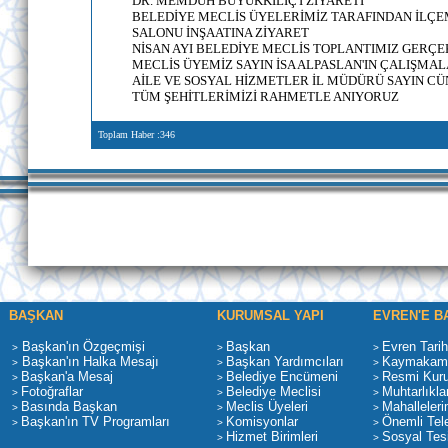
DR. MEMDUH BÜYÜKKILIÇ'I ZİYARETİ
BELEDİYE MECLİS ÜYELERİMİZ TARAFINDAN İLÇE
SALONU İNŞAATINA ZİYARET
NİSAN AYI BELEDİYE MECLİS TOPLANTIMIZ GERÇE
MECLİS ÜYEMİZ SAYIN İSA ALPASLAN'IN ÇALIŞMAL
AİLE VE SOSYAL HİZMETLER İL MÜDÜRÜ SAYIN CÜ
TÜM ŞEHİTLERİMİZİ RAHMETLE ANIYORUZ
Toplam Haber :346
BAŞKAN
KURUMSAL YAPI
EVREN'E B
Başkan'ın Özgeçmişi
Başkan
Evren Tarih
>
>
>
Başkan'ın Halka Mesajı
Başkan Yardımcıları
Kaymakaml
>
>
>
Başkan'a Mesaj
Belediye Encümeni
Resmi Kur
>
>
>
Fotoğraflar
Belediye Meclisi
Muhtarlıkla
>
>
>
Basında Başkan
Meclis Üyeleri
Mahalleleri
>
>
>
Başkan'ın TV Programları
Komisyonlar
Önemli Tele
>
>
>
Hizmet Birimleri
Sosyal Tesi
>
>