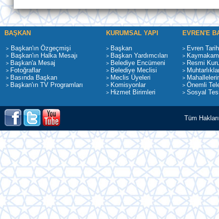
BAŞKAN
KURUMSAL YAPI
EVREN'E B
Başkan'ın Özgeçmişi
Başkan
Evren Tarih
>
>
>
Başkan'ın Halka Mesajı
Başkan Yardımcıları
Kaymakaml
>
>
>
Başkan'a Mesaj
Belediye Encümeni
Resmi Kur
>
>
>
Fotoğraflar
Belediye Meclisi
Muhtarlıkla
>
>
>
Basında Başkan
Meclis Üyeleri
Mahalleleri
>
>
>
Başkan'ın TV Programları
Komisyonlar
Önemli Tele
>
>
>
Hizmet Birimleri
Sosyal Tesi
>
>
Tüm Hakları