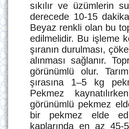
sıkılır ve üzümlerin su
derecede 10-15 dakika 
Beyaz renkli olan bu t
edilmelidir. Bu işleme k
şıranın durulması, çöke
alınması sağlanır. To
görünümlü olur. Tarı
şırasına 1–5 kg pekm
Pekmez kaynatılırke
görünümlü pekmez elde 
bir pekmez elde edil
kaplarında en az 45-55