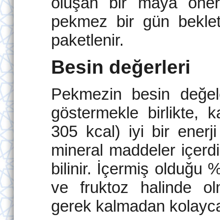
oluşan bir maya önermi
pekmez bir gün bekletil
paketlenir.
Besin değerleri
Pekmezin besin değele
göstermekle birlikte, k
305 kcal) iyi bir enerj
mineral maddeler içerdiğ
bilinir. İçermiş olduğu
ve fruktoz halinde ol
gerek kalmadan kolayca