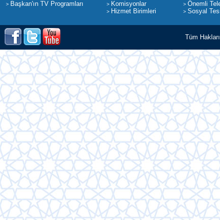
Başkan'ın TV Programları
Komisyonlar
Önemli Tele
>
>
>
Hizmet Birimleri
Sosyal Tesi
>
>
Tüm Hakları