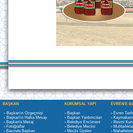
BAŞKAN
KURUMSAL YAPI
EVREN'E B
Başkan'ın Özgeçmişi
Başkan
Evren Tarih
>
>
>
Başkan'ın Halka Mesajı
Başkan Yardımcıları
Kaymakaml
>
>
>
Başkan'a Mesaj
Belediye Encümeni
Resmi Kur
>
>
>
Fotoğraflar
Belediye Meclisi
Muhtarlıkla
>
>
>
Basında Başkan
Meclis Üyeleri
Mahalleleri
>
>
>