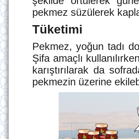
şekilde örtülerek güne
pekmez süzülerek kaplar
Tüketimi
Pekmez, yoğun tadı dola
Şifa amaçlı kullanılırken 
karıştırılarak da sofra
pekmezin üzerine ekileb