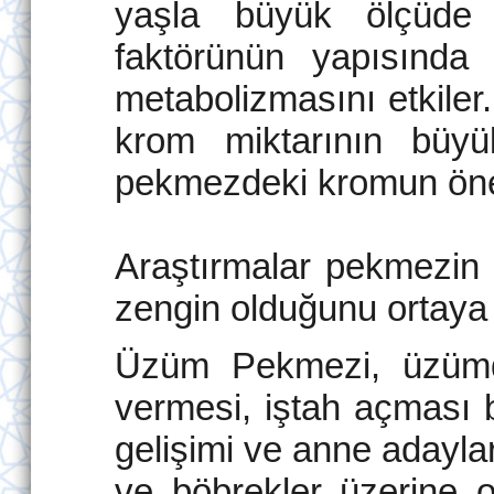
yaşla büyük ölçüde 
faktörünün yapısında 
metabolizmasını etkiler
krom miktarının büyü
pekmezdeki kromun önem
Araştırmalar pekmezin 
zengin olduğunu ortaya
Üzüm Pekmezi, üzümde
vermesi, iştah açması b
gelişimi ve anne adaylar
ve böbrekler üzerine ol