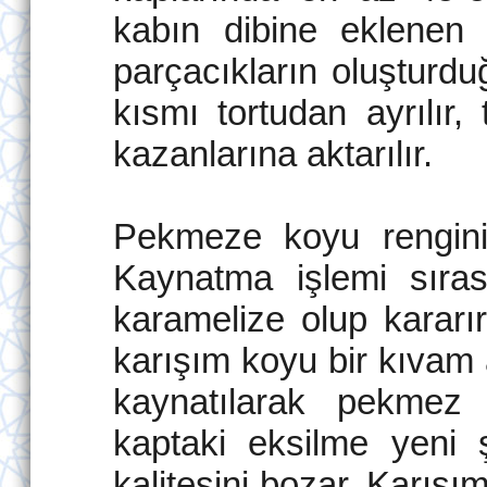
kabın dibine eklenen 
parçacıkların oluşturdu
kısmı tortudan ayrılır,
kazanlarına aktarılır.
Pekmeze koyu rengini
Kaynatma işlemi sırası
karamelize olup karar
karışım koyu bir kıvam 
kaynatılarak pekmez h
kaptaki eksilme yeni 
kalitesini bozar. Karı