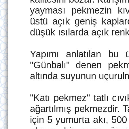
yayması pekmezin kıva
üstü açık geniş kaplar
düşük ısılarda açık renkl
Yapımı anlatılan bu ü
"Günbalı" denen pekm
altında suyunun uçurulma
"Katı pekmez" tatlı cıv
ağartılmış pekmezdir. 
için 5 yumurta akı, 50